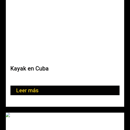
Kayak en Cuba
Mit seinen üppigen Mangroven, den unberührten Küsten
und der reichen...
Leer más
16. junio 2022