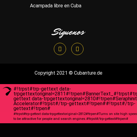
Acampada libre en Cuba
Siguenos
Copyright 2021 © Cubanture.de
#!trpst#trp-gettext data-
trpgettextoriginal=2811#!trpen#BannerText_#!trpst#tr
gettext data-trpgettextoriginal=2810#!trpen#Seraphini
Accelerator#!trpst#/trp-gettext#!trpen##!trpst#/trp-
gettext#!trpen#
#!trpst#trp-gettext data-trpgettextoriginal=2812#!trpen#Turns on site high spee
to be attractive for people and search engines.#!trpst#/trp-gettext#!trpen#