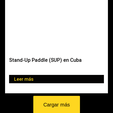
Stand-Up Paddle (SUP) en Cuba
Wenn wir von Tropenparadies gepaart mit reicher
Geschichte, lebendiger Kultur...
Leer más
16. junio 2022
Cargar más