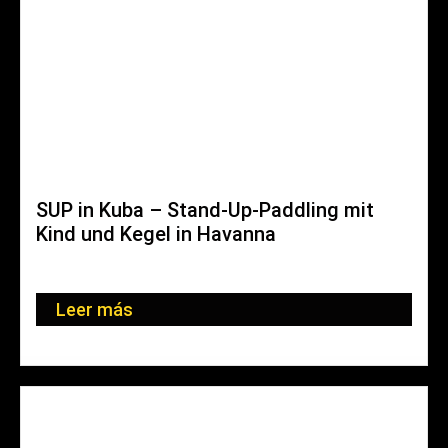
SUP in Kuba – Stand-Up-Paddling mit
Kind und Kegel in Havanna
Ruhig treibt das SUP-Brett (Akürzung für Stand-Up-
Paddling) den Fluss entlang....
Leer más
11. enero 2022