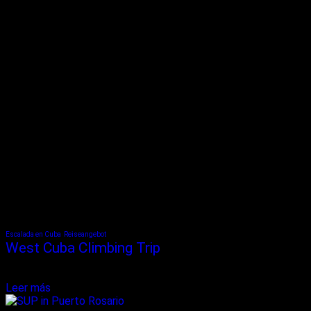
Escalada en Cuba
Reiseangebot
West Cuba Climbing Trip
Unser „West Cuba Climbing Trip“ ist die perfekte Kombination der
schönsten Kletterrouten...
Leer más