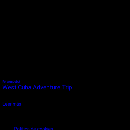
Reiseangebot
West Cuba Adventure Trip
Der „West Cuba Adventure Trip“ ist eine abwechslungsreiche
Rundreise zu den wichtigsten Highlights...
Leer más
términos de privacidad y seguridad
Politica de cookies