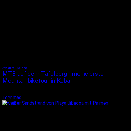
Aventura
Ciclismo
MTB auf dem Tafelberg - meine erste
Mountainbiketour in Kuba
Mist – ein riesiges Schlagloch! Ich schaffe es auszuweichen, doch
mit einem lauten FLATSCH fliegt meine...
Leer más