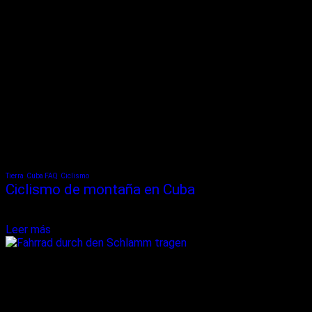
Tierra
Cuba FAQ
Ciclismo
Ciclismo de montaña en Cuba
La bicicleta de montaña en Cuba puede ser una experiencia
cautivadora e inolvidable para los amantes de la aventura.
Leer más