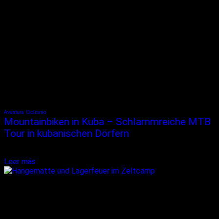
Aventura
Ciclismo
Mountainbiken in Kuba – Schlammreiche MTB
Tour in kubanischen Dörfern
Der Schweiss rinnt mir nur so vom Gesicht. Ich versuche mein
schweres Fahrrad durch den dicken, zähen...
Leer más