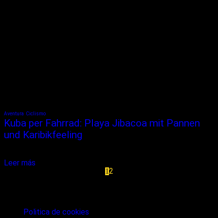
Aventura
Ciclismo
Kuba per Fahrrad: Playa Jibacoa mit Pannen
und Karibikfeeling
Oh mein Gott, wo kommt nur dieser krasse Gegenwind her?! Es ist
das erste Mal, dass ich diese Windstärke...
Leer más
2
1
términos de privacidad y seguridad
Politica de cookies