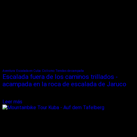
Aventura
Escalada en Cuba
Ciclismo
Tiendas de campaña
Escalada fuera de los caminos trillados -
acampada en la roca de escalada de Jaruco
Frente a mí veo un barro libre de bifurcación en la carretera. Por fin!
El sudor corre por mí en los Arroyos de la cara...
Leer más