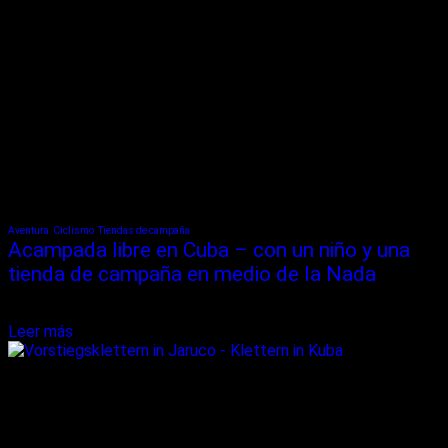
Aventura
Ciclismo
Tiendas de campaña
Acampada libre en Cuba – con un niño y una
tienda de campaña en medio de la Nada
"Shhh!" la voz en el otro escalofriante por la noche. Entonces hay
que volver a un punto muerto en medio de la Nada...
Leer más