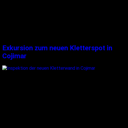
Langsam schiebe ich mich Stück für Stück nach oben und
sage mir innerlich vor „Vertraue deinen Füßen, vertraue deinen
Füßen“, welche mein ganzes Gewicht auf winzigen
Felsbröckchen halten. Körper an die Wand pressen und beim
Griffe suchen langsam von rechts nach links ausbalancieren.
Wie ein Mantra sage ich mir diese Worte innerlich immer
wieder vor, […]
Exkursion zum neuen Kletterspot in
Cojimar
Behutsame setze ich einen Fuß nach dem anderen auf und
suche Halt in der zerklufteten Felswand. Ob die Bohrhaken
auch halten, welche letzte Woche hier eingesetzt wurden?
Es sind hier noch nicht viele Menschen an der Wand
gewesen… Ich schiebe die negativen Gedanken beiseite, denn
ich weiß ja, wie stark der Kopf beim Klettern involviert ist. […]
Rechtliches