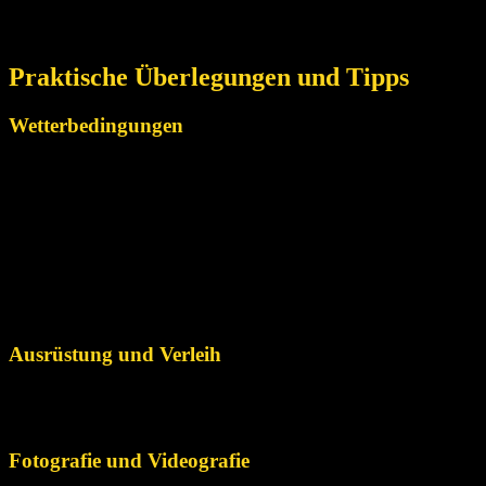
Sicherheitsrichtlinien zu befolgen, um ein sicheres und
angenehmes Erlebnis zu gewährleisten.
Praktische Überlegungen und Tipps
Wetterbedingungen
Gleitschirmfliegen ist wetterabhängig und es ist
entscheidend, die richtigen Bedingungen für deinen Flug zu
wählen. Erkundige dich bei örtlichen Fluglehrern oder bei
Cubanture, die sich mit den Wetterverhältnissen in der Region
auskennen, um die beste Jahreszeit und Tageszeit für das
Gleitschirmfliegen zu wählen. Ruhiger Wind und klarer Himmel
sind im Allgemeinen für einen reibungslosen und angenehmen
Flug vorzuziehen.
Ausrüstung und Verleih
Wenn du deine Gleitschirmausrüstung nicht dabei hast, mach
dir keine Sorgen. Paragliding Anbieter in Kuba bieten diese an.
Fotografie und Videografie