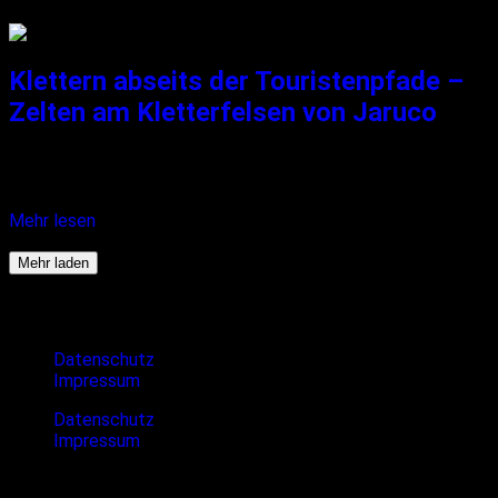
20. November 2021
Klettern abseits der Touristenpfade –
Zelten am Kletterfelsen von Jaruco
Vor mir sehe ich eine matschfreie Weggabelung. Endlich! Der
Schweiß...
Mehr lesen
23. November 2021
Mehr laden
Rechtliches
Datenschutz
Impressum
Datenschutz
Impressum
Cubanture