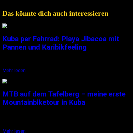
Nervenkitzel des Fliegens auf die Schönheit der Karibik trifft.
Das könnte dich auch interessieren
Kuba per Fahrrad: Playa Jibacoa mit
Pannen und Karibikfeeling
Oh mein Gott, wo kommt nur dieser krasse Gegenwind her?!...
Mehr lesen
11. August 2021
MTB auf dem Tafelberg – meine erste
Mountainbiketour in Kuba
Mist – ein riesiges Schlagloch! Ich schaffe es auszuweichen,
doch...
Mehr lesen