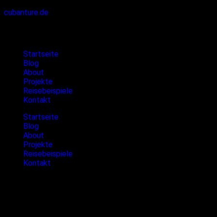
cubanture.de
Cubanture
Startseite
Blog
About
Projekte
Reisebeispiele
Kontakt
Startseite
Blog
About
Projekte
Reisebeispiele
Kontakt
Gleitschirmfliegen in Kuba
Kuba mit seiner lebendigen Kultur, seinen atemberaubenden
Landschaften und tropischen Klima ist seit langem ein