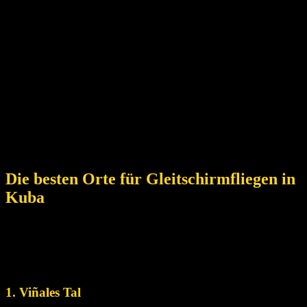
beliebtes Reiseziel. Doch neben unberührten Stränden und
historischen Städten bietet die Karibikinsel auch ein
verstecktes Juwel für Abenteuerlustige. Stelle dir vor, du
schwebst durch den Himmel, spürst den Wind Im Gesicht,
während du die atemberaubende Aussicht auf das türkisblaue
Wasser, die üppig grünen Berge und pulsierende Städte
geniesst.
In diesem Artikel tauchen wir in die Welt des
Gleitschirmfliegens in Kuba ein, wobei wir die besten Orte, die
aufregenden Erlebnisse und die wichtigsten Informationen,
die du benötigst, beleuchten.
Die besten Orte für Gleitschirmfliegen in
Kuba
Kuba mit seinen vielfältigen Landschaften und seiner
atemberaubenden natürlichen Schönheit,
bietet mehrere
fantastische Orte für Gleitschirmflieger. Hier sind einige der
besten Orte zum Gleitschirmfliegen in Kuba:
1. Viñales Tal