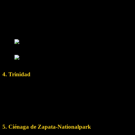
kristallklare Wasser, ist Varadero ein beliebtes Touristenziel.
Beim Gleitschirmfliegen in Varadero kannst du den
Nervenkitzel des Fliegens mit der Schönheit des karibischen
Meeres zu verbinden. Schwebe über dem türkisfarbenen
Wasser und genieße die atemberaubende Aussicht auf die
Küste.
© Rebekka Böhme
© Rebekka Böhme
4. Trinidad
Trinidad, eine UNESCO-Weltkulturerbestätte, ist bekannt für
kolonialen Charme und lebhafte Straßen. Die nahe gelegenen
Escambray-Berge bieten eine atemberaubende Kulisse für
Paragliding-Abenteuer. Hebe von Berghängen ab und genieße
den Panoramablick auf Trinidad, das Karibische Meer und die
üppigen umliegenden Landschaften.
5. Ciénaga de Zapata-Nationalpark