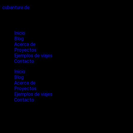
cubanture.de
Cubanture
Inicio
Blog
Acerca de
Proyectos
Ejemplos de viajes
Contacto
Inicio
Blog
Acerca de
Proyectos
Ejemplos de viajes
Contacto
Canyoning en Kuba
El descenso de cañones, también llamado barranquismo, es
una emocionante experiencia al aire libre que consiste en