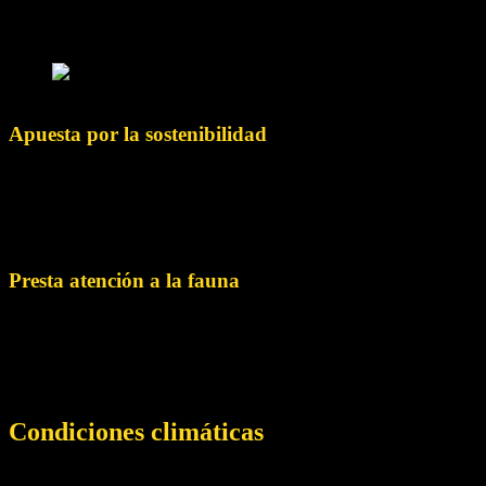
impacto potencial de las actividades humanas. Este
conocimiento te ayudará a minimizar tu huella ecológica.
© Foto
Apuesta por la sostenibilidad
Elige alojamientos y tour operadores ecológicos que asuman
su responsabilidad con el medio ambiente y la sostenibilidad.
Apoya a las empresas que trabajan en reducir su impacto en
el ecosistema.
Presta atención a la fauna
Observa la vida salvaje desde la distancia y evita molestarla
en su comportamiento natural. Evita acercarte a la fauna
salvaje o alimentarla, ya que esto puede alterar su armonía
ecológica y hacerla dependiente de la existencia humana.
Condiciones climáticas
Cuba tiene un clima tropical caracterizado por estaciones