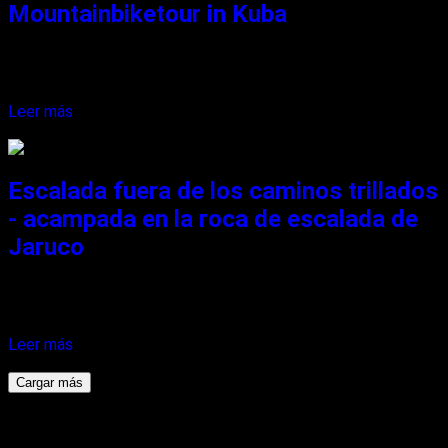
Mountainbiketour in Kuba
Mist – ein riesiges Schlagloch! Ich schaffe es auszuweichen,
doch...
Leer más
20. noviembre 2021
Escalada fuera de los caminos trillados
- acampada en la roca de escalada de
Jaruco
Vor mir sehe ich eine matschfreie Weggabelung. Endlich! Der
Schweiß...
Leer más
23. noviembre 2021
Cargar más
términos de privacidad y seguridad