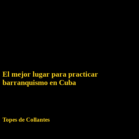
explorar cañones nadando, haciendo rappel, senderismo y, en
ocasiones, incluso escalando.
Aunque Cuba ofrece muchas bellezas naturales y deportes al
aire libre, el barranquismo no es muy conocido ni está muy
desarrollado en el país.
No obstante, existen algunas oportunidades para que los
adictos a la adrenalina participen en deportes de
barranquismo en Cuba. Aquí una guía completa del
barranquismo en Cuba.
El mejor lugar para practicar
barranquismo en Cuba
Cuba ofrece muchos lugares atractivos con impresionantes
cascadas. Pero hasta ahora sólo un lugar bien explorado para
el barranquismo en Cuba:
Topes de Collantes
Topes de Collantes se encuentra en las montañas del
Escambray, cerca de Trinidad, y es una región pintoresca con