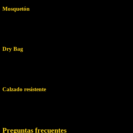
Mosquetón
Estos conectores metálicos se utilizan para unir cuerdas,
arneses y otros equipos. Asegúrate de tener suficientes
mosquetones bloqueables para tus necesidades y
comprueba su estado antes de cada uso.
Dry Bag
Un Dry Bag impermeable es buena para proteger tus objetos
personales, como comida, ropa de recambio y aparatos
electrónicos, de los daños causados por el agua mientras
practicas barranquismo.
Calzado resistente
Elige calzado que sujete el tobillo y tenga buena tracción,
como botas de montaña resistentes o botas de
barranquismo, para hacer frente a superficies resbaladizas y
terrenos abruptos.
Preguntas frecuentes