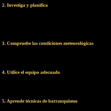
2. Investiga y planifica
Reúne todos los datos posibles sobre el cañón, incluidas las
condiciones meteorológicas. Planifica tu ruta en
consecuencia y prepárate para cambios impredecibles. En la
época de lluvias, entre mayo y octubre, el barranquismo
puede no ser factible.
3. Compruebe las condiciones meteorológicas
Compruebe la previsión meteorológica antes de hacer
barranquismo para evitar condiciones potencialmente
peligrosas, como lluvias torrenciales o crecidas repentinas.
4. Utilice el equipo adecuado
Asegúrese de que dispone del equipo de barranquismo
adecuado, como cuerdas, mosquetones, cascos, arneses,
calzado resistente, traje de neopreno o ropa adecuada.
5. Aprende técnicas de barranquismo
Familiarízate con las prácticas del barranquismo, como el uso