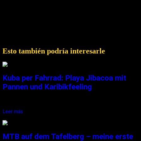
presentes antes de participar en el descenso de barrancos.
Si es usted principiante, le recomendamos que participe en
excursiones guiadas, en las que recibirá instrucciones y
orientación adecuadas.
Esto también podría interesarle
Kuba per Fahrrad: Playa Jibacoa mit
Pannen und Karibikfeeling
Oh mein Gott, wo kommt nur dieser krasse Gegenwind her?!...
Leer más
11. agosto 2021
MTB auf dem Tafelberg – meine erste