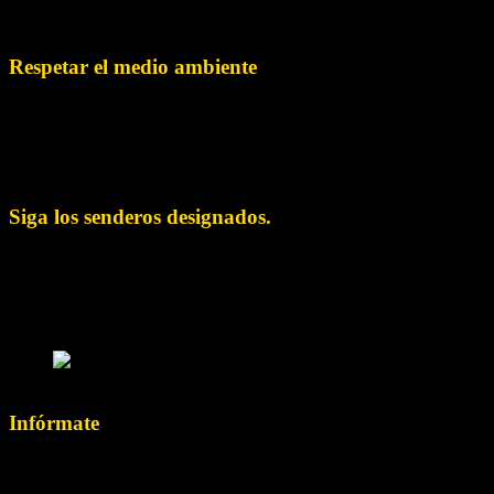
encanto natural. He aquí algunas formas de ayudar a proteger
estos tesoros naturales de valor incalculable:
Respetar el medio ambiente
Practique un turismo fiable siguiendo las instrucciones de No
Deje Rastro. Evite tirar basura, deshágase de ella
adecuadamente y no arranque ni dañe plantas, rocas u otros
elementos naturales.
Siga los senderos designados.
Cíñase a los caminos y senderos designados para reducir la
erosión del suelo y la perturbación del ecosistema cercano.
Evita crear nuevos senderos que puedan provocar la
degradación del medio ambiente.
© Foto
Infórmate
Infórmate sobre la biodiversidad y los ecosistemas de los
cañones. Comprende la fragilidad de estas zonas y el