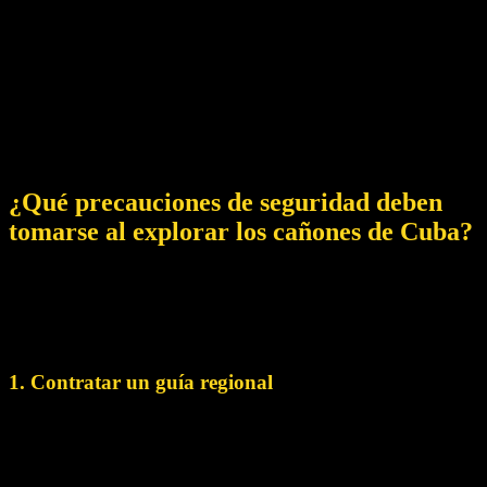
barrancos ocultos y valles profundos. La cascada Gruta
Nengoa es una famosa cascada de barranquismo que ofrece
oportunidades de rapel y vistas sensacionales. En Topes de
Collantes es posible realizar una excursión guiada de
barranquismo.
© Foto
¿Qué precauciones de seguridad deben
tomarse al explorar los cañones de Cuba?
Al explorar los remotos cañones de Cuba, asegúrese de
tomar precauciones de seguridad para obtener una
experiencia satisfactoria y sin riesgos. He aquí algunas
precauciones de seguridad:
1. Contratar un guía regional
Contrata a un guía regional profesional que esté familiarizado
con la zona, conozca bien los cañones y pueda aconsejarte
durante todo el viaje.