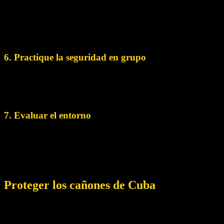
de cuerdas, el rápel, la escalada y la natación en corrientes.
Realice un curso de formación adecuado o déjese guiar por
los profesionales del lugar para asegurarse de que cuenta
con las habilidades necesarias.
6. Practique la seguridad en grupo
Si viaja en grupo, manténgase unido y asegúrese de que
existe una comunicación adecuada durante todo el proyecto
de barranquismo.
7. Evaluar el entorno
Evalúa constantemente el entorno en busca de posibles
peligros, como terreno inestable, rocas sueltas u objetos que
puedan caer. Tenga cuidado con las superficies resbaladizas
y vigile siempre sus pasos.
Proteger los cañones de Cuba
La conservación y protección de los remotos cañones de
Cuba es necesaria para garantizar su existencia y preservar su